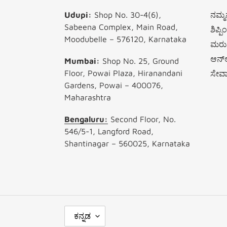
Udupi:
Shop No. 30-4(6),
ನಮ್ಮನ
Sabeena Complex, Main Road,
ಶಿಪ್ಪ
Moodubelle – 576120, Karnataka
ಮರುಪ
ಆನ್‌
Mumbai:
Shop No. 25, Ground
Floor, Powai Plaza, Hiranandani
ಸೇ
Gardens, Powai – 400076,
Maharashtra
Bengaluru:
Second Floor, No.
546/5-1, Langford Road,
Shantinagar – 560025, Karnataka
ಭಾ
ಕನ್ನಡ
ಷೆ