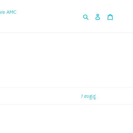
are AMC
ಹುಡುಕಿ Kannada
ಲಾಗ್ ಇನ್ ಮಾಡಿ
ಕಾರ್ಟ್
1 ಉತ್ಪನ್ನ