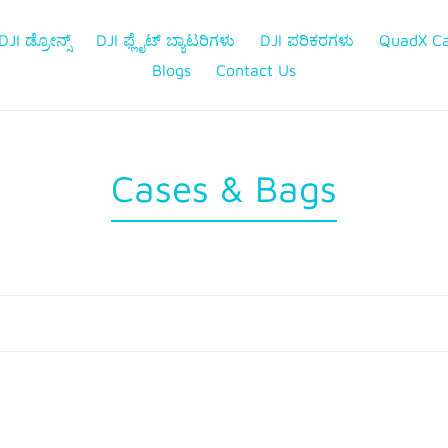
DJI ಡ್ರೋನ್ಸ್
DJI ಫ್ಲೈಟ್ ಬ್ಯಾಟರಿಗಳು
DJI ಪರಿಕರಗಳು
QuadX C
Blogs
Contact Us
ಸಂ
Cases & Bags
ಗ್
ರ
ಹ
: