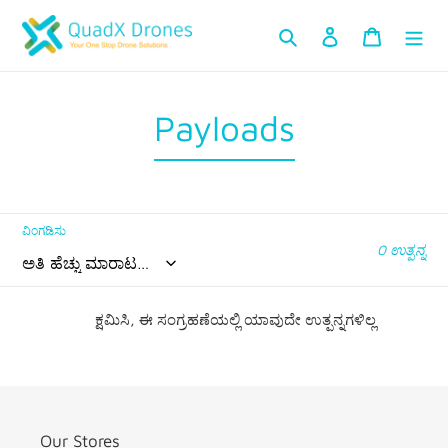
ವಿಷಯಕ್ಕೆ
ಹುಡುಕಿ Kannada
ಲಾಗ್ ಇನ್ ಮಾಡಿ
ಕಾರ್ಟ್
ತೆರಳಿ
ಸಂ
Payloads
ಗ್
ರ
ವಿಂಗಡಿಸು
ಹ
0 ಉತ್ಪನ್ನ
:
ಕ್ಷಮಿಸಿ, ಈ ಸಂಗ್ರಹಣೆಯಲ್ಲಿ ಯಾವುದೇ ಉತ್ಪನ್ನಗಳಿಲ್ಲ
Our Stores