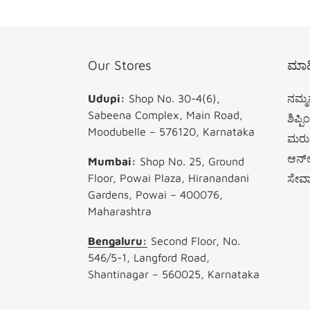
Our Stores
ಮಾಹ
Udupi:
Shop No. 30-4(6),
ನಮ್ಮನ
Sabeena Complex, Main Road,
ಶಿಪ್ಪ
Moodubelle – 576120, Karnataka
ಮರುಪ
ಆನ್‌
Mumbai:
Shop No. 25, Ground
Floor, Powai Plaza, Hiranandani
ಸೇ
Gardens, Powai – 400076,
Maharashtra
Bengaluru:
Second Floor, No.
546/5-1, Langford Road,
Shantinagar – 560025, Karnataka