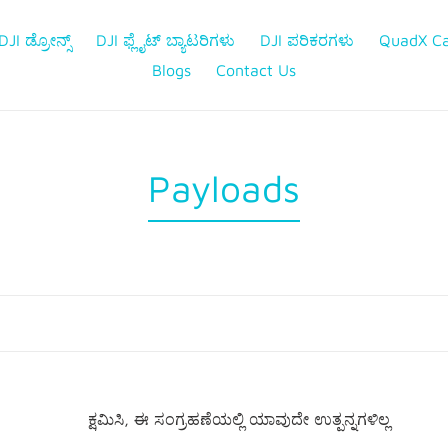
DJI ಡ್ರೋನ್ಸ್
DJI ಫ್ಲೈಟ್ ಬ್ಯಾಟರಿಗಳು
DJI ಪರಿಕರಗಳು
QuadX C
Blogs
Contact Us
ಸಂ
Payloads
ಗ್
ರ
ಹ
:
ಕ್ಷಮಿಸಿ, ಈ ಸಂಗ್ರಹಣೆಯಲ್ಲಿ ಯಾವುದೇ ಉತ್ಪನ್ನಗಳಿಲ್ಲ