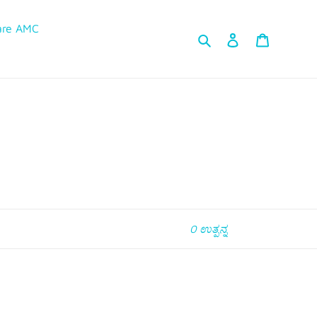
are AMC
ಹುಡುಕಿ Kannada
ಲಾಗ್ ಇನ್ ಮಾಡಿ
ಕಾರ್ಟ್
0 ಉತ್ಪನ್ನ