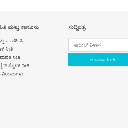
ಿತಿ ಮತ್ತು ಕಾನೂನು
ಸುದ್ದಿಪತ್ರ
್ನು ಸಂಪರ್ಕಿಸಿ
ಿಂಗ್ ನೀತಿ
ಾವತಿ ನೀತಿ
ಚಂದಾದಾರರಾಗಿ
ಲೈನ್ ಸ್ಟೋರ್ ನೀತಿ
ವಾ ನಿಯಮಗಳು