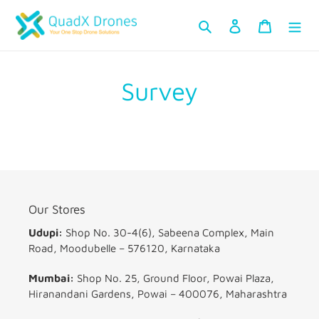
सामग्री
खोजें
लॉग इन करें
कार्ट
को
छोड़ें
Survey
Our Stores
Udupi:
Shop No. 30-4(6), Sabeena Complex, Main
Road, Moodubelle – 576120, Karnataka
Mumbai:
Shop No. 25, Ground Floor, Powai Plaza,
Hiranandani Gardens, Powai – 400076, Maharashtra